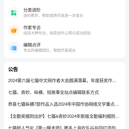
分类进阶
进阶教学，帮助成熟作家进一步成长
作家专访
阅读大神专访，收获创作心得与成功经验
编辑点评
专业的编辑团队，帮助作家成长
公告
2024第六届七猫中文网作者大会圆满落幕，年度获奖作品揭晓！
七猫、奇妙、纵横、短故事全站点编辑联系方式
恭喜七猫纵横7部作品入选2024年中国作协网络文学重点作品扶持选题名单！
【全勤奖细则出炉】七猫&奇妙2024年新版全勤福利细则抢先看！
七猫超人气IP《第一瞳术师》携手上海欢乐谷共同打造的“国潮文化节”成功举办！